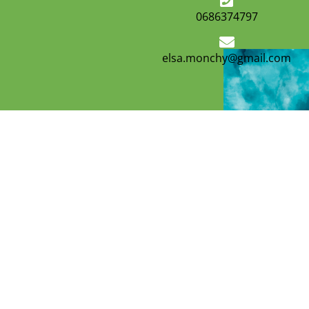
0686374797
elsa.monchy@gmail.com